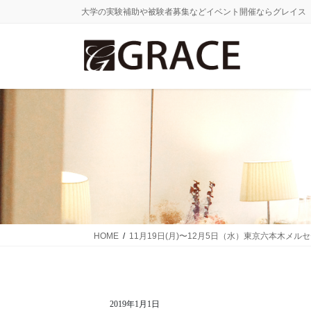
コ
ナ
大学の実験補助や被験者募集などイベント開催ならグレイス
ン
ビ
テ
ゲ
ン
ー
ツ
シ
に
ョ
移
ン
動
に
移
動
HOME
11月19日(月)〜12月5日（水）東京六本木メルセデスme「
2019年1月1日