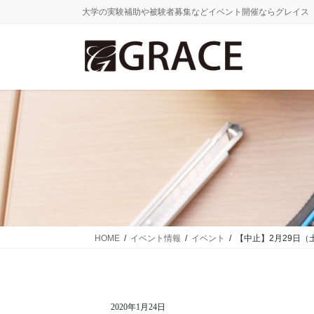
コ
ナ
大学の実験補助や被験者募集などイベント開催ならグレイス
ン
ビ
テ
ゲ
ン
ー
ツ
シ
に
ョ
移
ン
動
に
移
動
HOME
イベント情報
イベント
【中止】2月29日
2020年1月24日